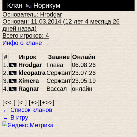
Клан
Норикум
Основатель: Hrodgar
Основан: 11.03.2014 (12 лет 4 месяца 26
дней назад)
Всего игроков: 4
Инфо о клане →
#
Игрок
Звание
Онлайн
1.
Hrodgar
Глава
06.08.26
2.
kleopatra
Сержант
23.07.26
3.
Ximera
Сержант
23.05.19
4.
Ragnar
Вассал
онлайн
[<<-] [<-] [+>][+>>]
← Список кланов
← В игру