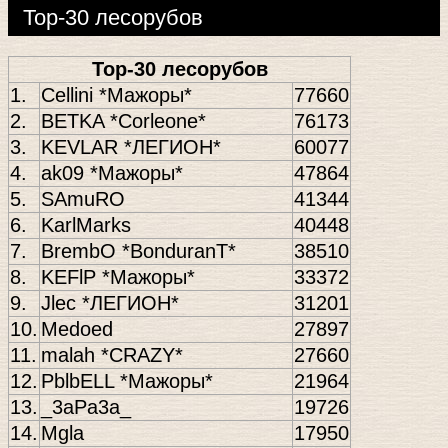
Top-30 лесорубов
Top-30 лесорубов
1.
Cellini *Мажоры*
77660
2.
BETKA *Corleone*
76173
3.
KEVLAR *ЛЕГИОН*
60077
4.
ak09 *Мажоры*
47864
5.
SAmuRO
41344
6.
KarlMarks
40448
7.
BrembO *BonduranT*
38510
8.
KEFlP *Мажоры*
33372
9.
Jlec *ЛЕГИОН*
31201
10.
Medoed
27897
11.
malah *CRAZY*
27660
12.
PblbELL *Мажоры*
21964
13.
_3aPa3a_
19726
14.
Mgla
17950