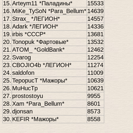
15.
Arteym11 *Паладины*
15533
16.
MiKe_TySoN *Para_Bellum*
14639
17.
Strax_ *ЛЕГИОН*
14557
18.
Adark *ЛЕГИОН*
14336
19.
irbis *CCCP*
13681
20.
Tonopuk *Фартовые*
13532
21.
ATOM_ *GoldBank*
12462
22.
Svarog
12254
23.
CBOJIO4b *ЛЕГИОН*
11274
24.
saldofon
11009
25.
TepopucT *Мажоры*
10639
26.
MuHucTp
10621
27.
prostostoyu
9955
28.
Xam *Para_Bellum*
8601
29.
djonsan
8573
30.
KEFIR *Мажоры*
8558